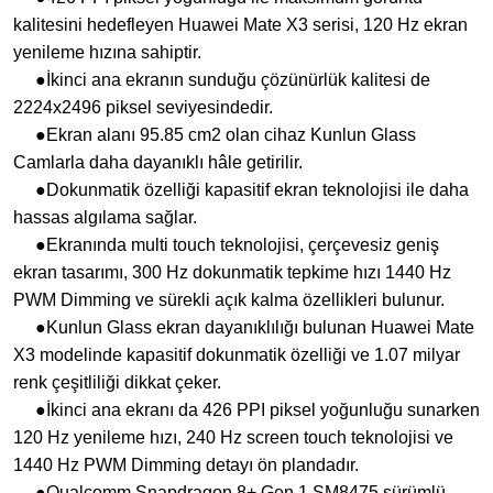
kalitesini hedefleyen Huawei Mate X3 serisi, 120 Hz ekran
yenileme hızına sahiptir.
●İkinci ana ekranın sunduğu çözünürlük kalitesi de
2224x2496 piksel seviyesindedir.
●Ekran alanı 95.85 cm2 olan cihaz Kunlun Glass
Camlarla daha dayanıklı hâle getirilir.
●Dokunmatik özelliği kapasitif ekran teknolojisi ile daha
hassas algılama sağlar.
●Ekranında multi touch teknolojisi, çerçevesiz geniş
ekran tasarımı, 300 Hz dokunmatik tepkime hızı 1440 Hz
PWM Dimming ve sürekli açık kalma özellikleri bulunur.
●Kunlun Glass ekran dayanıklılığı bulunan Huawei Mate
X3 modelinde kapasitif dokunmatik özelliği ve 1.07 milyar
renk çeşitliliği dikkat çeker.
●İkinci ana ekranı da 426 PPI piksel yoğunluğu sunarken
120 Hz yenileme hızı, 240 Hz screen touch teknolojisi ve
1440 Hz PWM Dimming detayı ön plandadır.
●Qualcomm Snapdragon 8+ Gen 1 SM8475 sürümlü