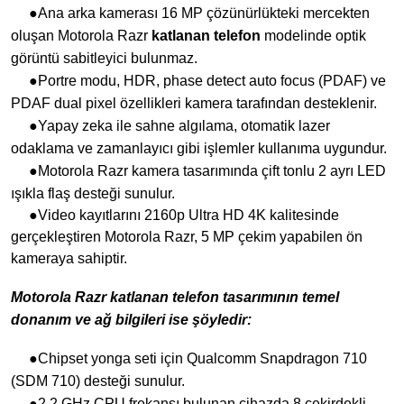
●Ana arka kamerası 16 MP çözünürlükteki mercekten
oluşan Motorola Razr
katlanan telefon
modelinde optik
görüntü sabitleyici bulunmaz.
●Portre modu, HDR, phase detect auto focus (PDAF) ve
PDAF dual pixel özellikleri kamera tarafından desteklenir.
●Yapay zeka ile sahne algılama, otomatik lazer
odaklama ve zamanlayıcı gibi işlemler kullanıma uygundur.
●Motorola Razr kamera tasarımında çift tonlu 2 ayrı LED
ışıkla flaş desteği sunulur.
●Video kayıtlarını 2160p Ultra HD 4K kalitesinde
gerçekleştiren Motorola Razr, 5 MP çekim yapabilen ön
kameraya sahiptir.
Motorola Razr katlanan telefon tasarımının temel
donanım ve ağ bilgileri ise şöyledir:
●Chipset yonga seti için Qualcomm Snapdragon 710
(SDM 710) desteği sunulur.
●2.2 GHz CPU frekansı bulunan cihazda 8 çekirdekli