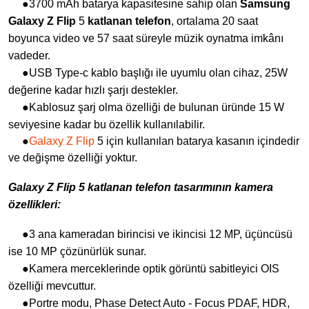
●3700 mAh batarya kapasitesine sahip olan
Samsung
Galaxy Z Flip
5
katlanan telefon
, ortalama 20 saat
boyunca video ve 57 saat süreyle müzik oynatma imkânı
vadeder.
●USB Type-c kablo başlığı ile uyumlu olan cihaz, 25W
değerine kadar hızlı şarjı destekler.
●Kablosuz şarj olma özelliği de bulunan üründe 15 W
seviyesine kadar bu özellik kullanılabilir.
●
Galaxy Z Flip
5 için kullanılan batarya kasanın içindedir
ve değişme özelliği yoktur.
Galaxy Z Flip 5 katlanan telefon tasarımının kamera
özellikleri:
●3 ana kameradan birincisi ve ikincisi 12 MP, üçüncüsü
ise 10 MP çözünürlük sunar.
●Kamera merceklerinde optik görüntü sabitleyici OIS
özelliği mevcuttur.
●Portre modu, Phase Detect Auto - Focus PDAF, HDR,