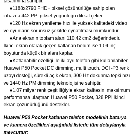
tasarımına sahiptir.
●1188x2790 FHD+ piksel çözünürlüğe sahip olan
cihazda 442 PPI piksel yoğunluğu dikkat çeker.
●120 Hz ekran yenileme hızı ile yüksek kalitedeki video
ve oyunların sorunsuz şekilde oynatılması mümkündür.
●Ana ekranın toplam alanı 110.42 cm2 değerindedir.
İkinci ekran olarak geçen katlanan bölüm ise 1.04 inç
boyutunda küçük bir alanı kaplar.
●Katlanabilir özelliği ile iki ayrı telefon gibi kullanılabilen
Huawei P50 Pocket DC dimming, multi touch, DCI -P3 renk
uzayı desteği, sürekli açık ekran, 300 Hz dokunma tepki hızı
ve 1440 Hz PM dimming teknolojisine sahiptir.
●1.07 milyar renk çeşitliliğiyle ekran kalitesini maksimum
performansa ulaştıran Huawei P50 Pocket, 328 PPI ikinci
ekran çözünürlüğünü destekler.
Huawei P50 Pocket katlanan telefon modelinin batarya
ve kamera özellikleri aşağıdaki listede tüm detaylarıyla
mevcuttur: