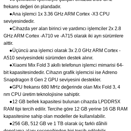
frekans değeri ön plandadır.
●Ana işlemci 1x 3.36 GHz ARM Cortex -X3 CPU
seviyesindedir.
●Cihazda yer alan birinci ve yardımcı işlemciler 2x 2.8
GHz ARM Cortex -A710 ve -A715 olarak iki ayrı sürümlere
aittir.
●Üçüncü ana işlemci olarak 3x 2.0 GHz ARM Cortex -
A510 seviyesindeki sürümden destek alınır.
●Xiaomi Mix Fold 3 akıllı telefonun işlemci mimarisi 64-
bit kapasitesindedir. Cihazın grafik işlemcisi ise Adreno
Snapdragon 8 Gen 2 GPU seviyesini destekler.
●GPU frekansı 680 MHz değerinde olan Mix Fold 3, 4
nm CPU üretim teknolojisine sahiptir.
●12 GB bellek kapasitesi bulunan cihazda LPDDR5X
RAM tipi tercih edilir. Tercihe göre 12 GB yerine 16 GB RAM
kapasitesine sahip olan modeller de kullanılabilir.
●256 GB, 512 GB ve 1 TB olarak üç farklı dâhili
depolama alanı seçeneğinden biri tercih edilebilir.