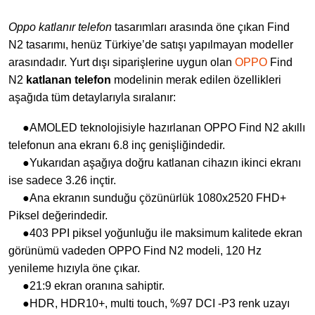
Oppo katlanır telefon
tasarımları arasında öne çıkan Find
N2 tasarımı, henüz Türkiye’de satışı yapılmayan modeller
arasındadır. Yurt dışı siparişlerine uygun olan
OPPO
Find
N2
katlanan telefon
modelinin merak edilen özellikleri
aşağıda tüm detaylarıyla sıralanır:
●AMOLED teknolojisiyle hazırlanan OPPO Find N2 akıllı
telefonun ana ekranı 6.8 inç genişliğindedir.
●Yukarıdan aşağıya doğru katlanan cihazın ikinci ekranı
ise sadece 3.26 inçtir.
●Ana ekranın sunduğu çözünürlük 1080x2520 FHD+
Piksel değerindedir.
●403 PPI piksel yoğunluğu ile maksimum kalitede ekran
görünümü vadeden OPPO Find N2 modeli, 120 Hz
yenileme hızıyla öne çıkar.
●21:9 ekran oranına sahiptir.
●HDR, HDR10+, multi touch, %97 DCI -P3 renk uzayı