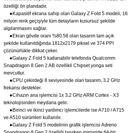
özelliği ön plandadır.
●Kapasitif ekrana sahip olan Galaxy Z Fold 5 modeli, 16
milyon renk geçişiyle tüm detayların kusursuz şekilde
algılanmasını sağlar.
●Ekran gövde oranı %80.58 olan tasarım tam açık
şekilde kullanıldığında 1812x2179 piksel ve 374 PPI
çözünürlükle dikkat çeker.
●Galaxy Z Fold 5 katlanabilir telefonda Qualcomm
Snapdragon 8 Gen 2 AB özellikli Chipset yonga seti
mevcuttur.
●CPU çekirdeği 8 seviyesinde olan tasarım, 3.2 GHz
frekansı destekler.
●Cihazın ana işlemcisi 1x 3.2 GHz ARM Cortex - X3
teknolojisinden meydana gelir.
●Birinci ve ikinci yardımcı işlemcilerde ise A710 / A715
ve A510 sürümleri kullanılır.
●Galaxy Z Fold 5 modelinin grafik işlemcisi Adreno
Snapdragon 8 Gen 2 özelliği taşırken mimaride 64-bit