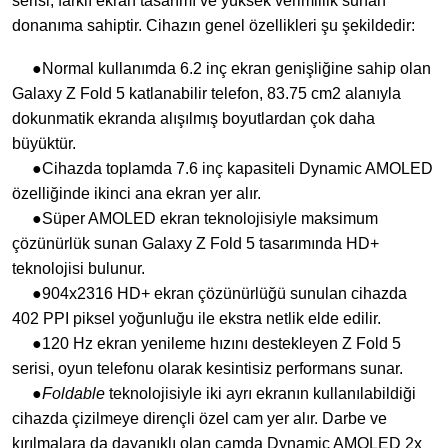
serisi, farklı ekran tasarımı ve yüksek verimlilik sunan
donanıma sahiptir. Cihazın genel özellikleri şu şekildedir:
●Normal kullanımda 6.2 inç ekran genişliğine sahip olan
Galaxy Z Fold 5 katlanabilir telefon, 83.75 cm2 alanıyla
dokunmatik ekranda alışılmış boyutlardan çok daha
büyüktür.
●Cihazda toplamda 7.6 inç kapasiteli Dynamic AMOLED
özelliğinde ikinci ana ekran yer alır.
●Süper AMOLED ekran teknolojisiyle maksimum
çözünürlük sunan Galaxy Z Fold 5 tasarımında HD+
teknolojisi bulunur.
●904x2316 HD+ ekran çözünürlüğü sunulan cihazda
402 PPI piksel yoğunluğu ile ekstra netlik elde edilir.
●120 Hz ekran yenileme hızını destekleyen Z Fold 5
serisi, oyun telefonu olarak kesintisiz performans sunar.
●
Foldable
teknolojisiyle iki ayrı ekranın kullanılabildiği
cihazda çizilmeye dirençli özel cam yer alır. Darbe ve
kırılmalara da dayanıklı olan camda Dynamic AMOLED 2x