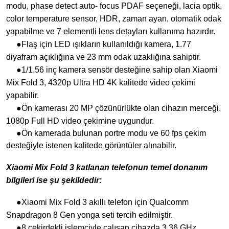
modu, phase detect auto- focus PDAF seçeneği, lacia optik,
color temperature sensor, HDR, zaman ayarı, otomatik odak
yapabilme ve 7 elementli lens detayları kullanıma hazırdır.
●Flaş için LED ışıkların kullanıldığı kamera, 1.77
diyafram açıklığına ve 23 mm odak uzaklığına sahiptir.
●1/1.56 inç kamera sensör desteğine sahip olan Xiaomi
Mix Fold 3, 4320p Ultra HD 4K kalitede video çekimi
yapabilir.
●Ön kamerası 20 MP çözünürlükte olan cihazın merceği,
1080p Full HD video çekimine uygundur.
●Ön kamerada bulunan portre modu ve 60 fps çekim
desteğiyle istenen kalitede görüntüler alınabilir.
Xiaomi Mix Fold 3 katlanan telefonun temel donanım
bilgileri ise şu şekildedir:
●Xiaomi Mix Fold 3 akıllı telefon için Qualcomm
Snapdragon 8 Gen yonga seti tercih edilmiştir.
●8 çekirdekli işlemciyle çalışan cihazda 3.36 GHz