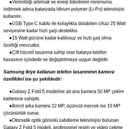
●Verimliliği artırmak ve enerji tüketimini minimuma
indirmek adına bataryada lithium polymer (Li-Po) teknolojisi
kullanılır.
●USB Type-C kablo ile kolaylıkla dolabilen cihaz 25 Watt
seviyesine kadar hızlı şarjı destekler.
●15 Watt gücüne kadar kablosuz ve hızlı şarj olma
özelliği mevcuttur.
●Çift hücreli tasarıma sahip olan batarya telefon
kasasının içindedir ve değiştirilmeye uygun değildir.
Samsung ikiye katlanan telefon
tasarımının kamera
özellikleri ise şu şekildedir:
●Galaxy Z Fold 5 modeline ait ana kamera 50 MP çekim
kalitesine sahiptir.
●İkincil arka kamera 12 MP, üçüncül mercek ise 10 MP
çözünürlük sunar.
●Otomatik optik görüntü sabitleme teknolojisi bulunan
Galaxy Z Fold 5 modeli, profesyonel resim ve video çekme