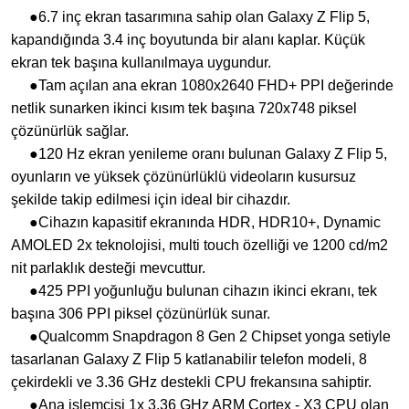
●6.7 inç ekran tasarımına sahip olan Galaxy Z Flip 5,
kapandığında 3.4 inç boyutunda bir alanı kaplar. Küçük
ekran tek başına kullanılmaya uygundur.
●Tam açılan ana ekran 1080x2640 FHD+ PPI değerinde
netlik sunarken ikinci kısım tek başına 720x748 piksel
çözünürlük sağlar.
●120 Hz ekran yenileme oranı bulunan Galaxy Z Flip 5,
oyunların ve yüksek çözünürlüklü videoların kusursuz
şekilde takip edilmesi için ideal bir cihazdır.
●Cihazın kapasitif ekranında HDR, HDR10+, Dynamic
AMOLED 2x teknolojisi, multi touch özelliği ve 1200 cd/m2
nit parlaklık desteği mevcuttur.
●425 PPI yoğunluğu bulunan cihazın ikinci ekranı, tek
başına 306 PPI piksel çözünürlük sunar.
●Qualcomm Snapdragon 8 Gen 2 Chipset yonga setiyle
tasarlanan Galaxy Z Flip 5 katlanabilir telefon modeli, 8
çekirdekli ve 3.36 GHz destekli CPU frekansına sahiptir.
●Ana işlemcisi 1x 3.36 GHz ARM Cortex - X3 CPU olan