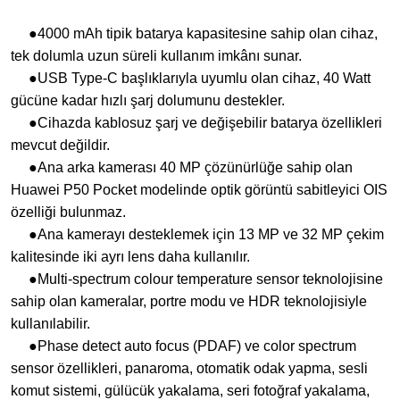
●4000 mAh tipik batarya kapasitesine sahip olan cihaz,
tek dolumla uzun süreli kullanım imkânı sunar.
●USB Type-C başlıklarıyla uyumlu olan cihaz, 40 Watt
gücüne kadar hızlı şarj dolumunu destekler.
●Cihazda kablosuz şarj ve değişebilir batarya özellikleri
mevcut değildir.
●Ana arka kamerası 40 MP çözünürlüğe sahip olan
Huawei P50 Pocket modelinde optik görüntü sabitleyici OIS
özelliği bulunmaz.
●Ana kamerayı desteklemek için 13 MP ve 32 MP çekim
kalitesinde iki ayrı lens daha kullanılır.
●Multi-spectrum colour temperature sensor teknolojisine
sahip olan kameralar, portre modu ve HDR teknolojisiyle
kullanılabilir.
●Phase detect auto focus (PDAF) ve color spectrum
sensor özellikleri, panaroma, otomatik odak yapma, sesli
komut sistemi, gülücük yakalama, seri fotoğraf yakalama,