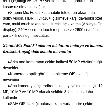
renk çeşitliliği ve 120 Hz yenileme hızı ile görüntünün
kusursuz olmasını sağlar.
●Xiaomi Mix Fold 3 katlanabilir telefonun ekranında
dolby vision, HDR, HDR10+, çizilmeye karşı dayanıklı özel
cam, multi touch teknolojisi, sürekli açık kalma (Always- On
display), 240Hz screen touch response ve 2600 cd/m2 nit
parlaklık desteği mevcuttur.
Xiaomi Mix Fold 3 katlanan telefonun batarya ve kamera
özellikleri, aşağıdaki listede mevcuttur:
●Arka ana kameranın çekim kalitesi 50 MP çözünürlüğü
destekler.
●Kamerada optik görüntü sabitleme OIS özelliği
mevcuttur.
●Ana kamerayı güçlendirerek kaliteyi yükseltmek için 12
MP, 10 MP ve 10 MP olacak şekilde 3 farklı lens daha
kullanılır.
●SMA OIS özelliği bulunan kamerada portre çekim