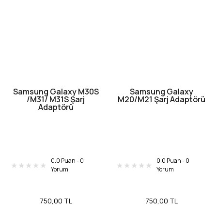
Samsung Galaxy M30S
Samsung Galaxy
/M31/ M31S Şarj
M20/M21 Şarj Adaptörü
Adaptörü
0.0 Puan - 0
0.0 Puan - 0
Yorum
Yorum
750,00 TL
750,00 TL