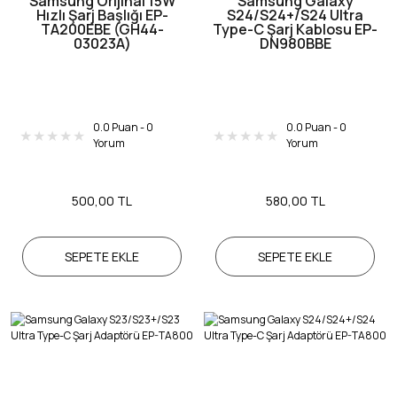
Samsung Orijinal 15W
Samsung Galaxy
Hızlı Şarj Başlığı EP-
S24/S24+/S24 Ultra
TA200EBE (GH44-
Type-C Şarj Kablosu EP-
03023A)
DN980BBE
0.0 Puan - 0
0.0 Puan - 0
Yorum
Yorum
500,00 TL
580,00 TL
SEPETE EKLE
SEPETE EKLE