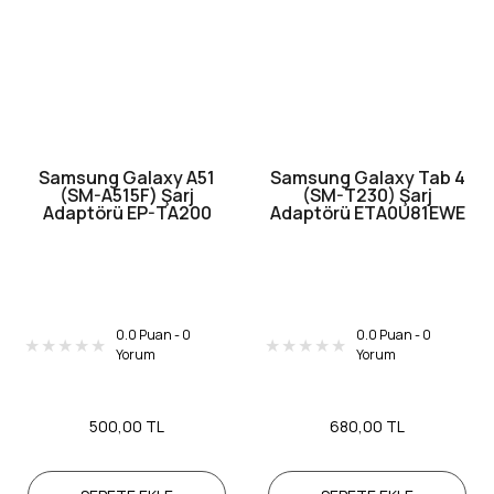
Samsung Galaxy A51
Samsung Galaxy Tab 4
(SM-A515F) Şarj
(SM-T230) Şarj
Adaptörü EP-TA200
Adaptörü ETA0U81EWE
0.0 Puan - 0
0.0 Puan - 0
Yorum
Yorum
500,00 TL
680,00 TL