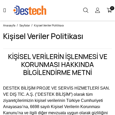
Geri Dön
Geri Dön
0
Yenilenmiş Telefon
Samsung Orijinal Yedek Parça &
Aksesuar
Anasayfa
Sayfalar
Kişisel Veriler Politikası
Apple
Kişisel Veriler Politikası
Cep Telefonu & Tablet Şarj Aleti
Samsung
Kalem (S Pen) & Kalem Ucu
Oppo
KİŞİSEL VERİLERİN İŞLENMESİ VE
Akıllı Saat Şarj Aleti / Ünitesi & Kordon
KORUNMASI HAKKINDA
Realme
Kulaklık & Kulaklık Şarj Kutusu
BİLGİLENDİRME METNİ
Huawei
Neotebook Yedek Parça
Xiaomi
DESTEK BİLİŞİM PROJE VE SERVİS HİZMETLERİ SAN.
Redmi
VE DIŞ TİC. A.Ş.
("
DESTEK BİLİŞİM
”) olarak tüm
ziyaretçilerimizin kişisel verilerinin Türkiye Cumhuriyeti
Poco
Anayasası’na, 6698 sayılı Kişisel Verilerin Korunması
Kanunu’na ve ilgili diğer mevzuata uygun olarak gizliliğini
Vivo