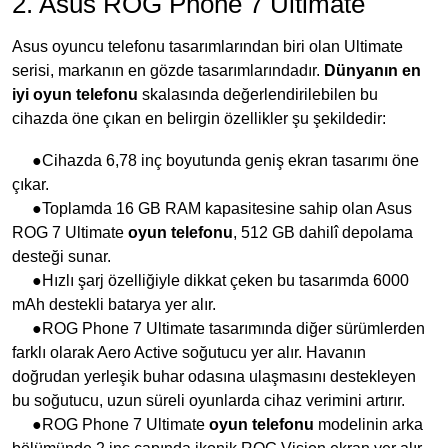
2. Asus ROG Phone 7 Ultimate
Asus oyuncu telefonu tasarımlarından biri olan Ultimate
serisi, markanın en gözde tasarımlarındadır.
Dünyanın en
iyi oyun telefonu
skalasında değerlendirilebilen bu
cihazda öne çıkan en belirgin özellikler şu şekildedir:
●Cihazda 6,78 inç boyutunda geniş ekran tasarımı öne
çıkar.
●Toplamda 16 GB RAM kapasitesine sahip olan Asus
ROG 7 Ultimate
oyun telefonu
, 512 GB dahilî depolama
desteği sunar.
●Hızlı şarj özelliğiyle dikkat çeken bu tasarımda 6000
mAh destekli batarya yer alır.
●ROG Phone 7 Ultimate tasarımında diğer sürümlerden
farklı olarak Aero Active soğutucu yer alır. Havanın
doğrudan yerleşik buhar odasına ulaşmasını destekleyen
bu soğutucu, uzun süreli oyunlarda cihaz verimini artırır.
●ROG Phone 7 Ultimate
oyun telefonu
modelinin arka