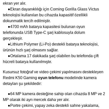
ekran yer alır.
●Ekran dayanıklılığı için Corning Gorilla Glass Victus
teknolojisi kullanılan bu cihazda kapasitif özellikli
dokunmatik tercih edilmiştir.
●4700 mAh batarya kapasitesi bulunan oyun
telefonunda USB Type-C şarj kablosuyla dolum
gerçekleşir.
●Lithium Polymer (Li-Po) destekli batarya teknolojisi,
ürünün hızlı şarj olmasını sağlar.
●Ortalama 17 dakikada şarj olabilen bu telefonda çift
hücreli batarya kullanılmıştır.
Kusursuz fotoğraf ve video çekimi yapılmasını destekleyen
Redmi K50 Gaming
oyun telefonu
modelinde kamera
detayları şu şekildedir:
●64 MP kamera desteğine sahip olan cihazda 8 MP ve 2
MP olarak iki ayrı mercek daha yer alır.
●Portre çekimi, yapay zeka destekli sahne yakalama,