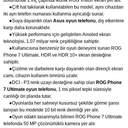
bölümünde 2 inç çapında ikonik ROG Vision ekran yer alır.
●Çift hat takılarak kullanılabilen bu model, aynı cihazdan
iki ayrı telefon numarası kullanma ayrıcalığı sunar.
●Suya dayanıklı olan
Asus oyun telefonu
, dış etkenlere
karşı daha korunaklıdır.
●Yüksek performans için geliştirilen Amoled ekran
teknolojisi, 1.07 milyar renk çeşitliliğine sahiptir.
●Kullanıcısına benzersiz bir oyun deneyimi sunan ROG
Phone 7 Ultimate, HDR ve HDR 10+ ekran desteğine
sahiptir.
●Çizilme ve darbelere karşı dayanıklı olan dirençli ekran
camı, cihazın kullanım ömrünü uzatır.
●DCI - P3 renk uzayı desteğine sahip olan
ROG Phone
7 Ultimate oyun telefonu
, 1 ms piksel tepki süresiyle
canlılığı ön planda tutar.
●Oyunlarda her sahneyi kusursuz şekilde görme şansı
tanıyan bu modelde 10 bit renk derinliği yer alır.
●Oyun odaklı tasarımıyla bilinen ROG Phone 7 Ultimate
telefonda 50 MP çözünürlüklü kamera yer alır.