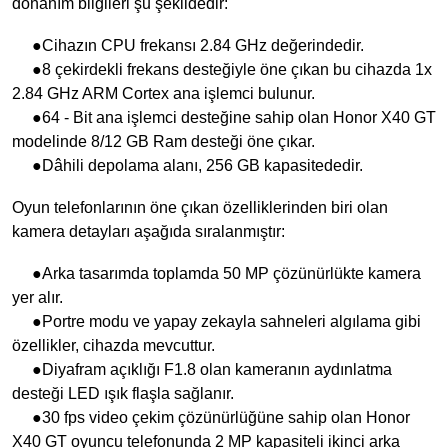
donanım bilgileri şu şekildedir:
●Cihazın CPU frekansı 2.84 GHz değerindedir.
●8 çekirdekli frekans desteğiyle öne çıkan bu cihazda 1x
2.84 GHz ARM Cortex ana işlemci bulunur.
●64 - Bit ana işlemci desteğine sahip olan Honor X40 GT
modelinde 8/12 GB Ram desteği öne çıkar.
●Dâhili depolama alanı, 256 GB kapasitededir.
Oyun telefonlarının öne çıkan özelliklerinden biri olan
kamera detayları aşağıda sıralanmıştır:
●Arka tasarımda toplamda 50 MP çözünürlükte kamera
yer alır.
●Portre modu ve yapay zekayla sahneleri algılama gibi
özellikler, cihazda mevcuttur.
●Diyafram açıklığı F1.8 olan kameranın aydınlatma
desteği LED ışık flaşla sağlanır.
●30 fps video çekim çözünürlüğüne sahip olan Honor
X40 GT oyuncu telefonunda 2 MP kapasiteli ikinci arka