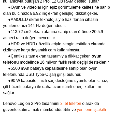
kullanıcıyla buluşan 2 Pro, 12 GB RAM desteği sunar.
●Oyun ve videolar için eşiz görüntüleme kalitesine sahip
olan bu cihazda 6.92 inç ekran genişliği dikkat çeker.
●AMOLED ekran teknolojisiyle hazırlanan cihazın
yenileme hızı 144 Hz değerindedir.
●113.72 cm2 ekran alanına sahip olan üründe 20.5:9
aspect ratio değeri mevcuttur.
●HDR ve HDR+ özellikleriyle zenginleştirilen ekranda
çizilmeye karşı dayanıklı cam kullanılmıştır.
●Çentiksiz tam ekran tasarımıyla dikkat çeken
oyun
telefonu
modelinde 16 milyon farklı renk geçişi desteklenir.
●5500 mAh batarya kapasitesine sahip olan oyun
telefonunda USB Type-C şarj girişi bulunur.
●90 W kapasiteli hızlı şarj desteğine uyumlu olan cihaz,
çift hücreli batarya ile daha uzun süreli enerji kullanımı
sağlar.
Lenovo Legion 2 Pro tasarımını
2. el telefon
olarak da
güvenle satın almak mümkündür. Sıfır ve
yenilenmiş akıllı