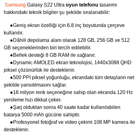
Samsung
Galaxy S22 Ultra
oyun telefonu
tasarımı
hakkındaki teknik bilgiler şu şekilde sıralanabilir:
●Geniş ekran özelliği için 6.8 inç boyutunda çerçeve
kullanılır.
●Dâhili depolama alanı olarak 128 GB, 256 GB ve 512
GB seçeneklerinden biri tercih edilebilir.
●Bellek desteği 8 GB RAM ile sağlanır.
●Dynamic AMOLED ekran teknolojisi, 1440x3088 QHD
piksel çözünürlük ile desteklenir.
●500 PPI piksel yoğunluğu, ekrandaki tüm detayların net
şekilde yansıtılmasını sağlar.
●16 milyon renk seçeneğine sahip olan ekranda 120 Hz
yenileme hızı dikkat çeker.
●Şarj olduktan sonra 40 saate kadar kullanılabilen
batarya 5000 mAh gücüne sahiptir.
●Profesyonel fotoğraf ve video çekimi 108 MP kamera ile
desteklenir.