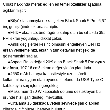
Cihaz hakkında merak edilen en temel özellikler aşağıda
açıklanmıştır:
●Büyük tasarımıyla dikkat çeken Black Shark 5 Pro, 6,67
inç genişliğinde ekrana sahiptir.
●FHD+ ekran çözünürlüğüne sahip olan bu cihazda 395
PPI ekran yoğunluğu dikkat çeker.
●Anlık geçişlerde kesinti olmasını engelleyen 144 Hz
ekran yenileme hızı, ekranın tüm detayları net şekilde
göstermesini sağlar.
●Aspect Ratio değeri 20:9 olan Black Shark 5 Pro
oyun
telefonu
, 107.16 cm3 ekran değeriyle ön plandadır.
●4650 mAh batarya kapasitesiyle uzun süreli
kullanımlara uygun olan oyuncu telefonunda USB Type-C
kablosuyla şarj işlemi gerçekleşir.
●Maksimum 120 W kapasiteli dolumu destekleyen bu
üründe hızlı şarj desteği mevcuttur.
●Ortalama 15 dakikada yeterli seviyede şarj olabilen
cihazda, çift hücreli batarya bulunur.