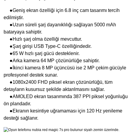
●Geniş ekran özelliği için 6.8 inç cam tasarımı tercih
edilmiştir.
●Uzun süreli şarj dayanıklılığı sağlayan 5000 mAh
bataryaya sahiptir.
●Hızlı şarj olma özelliği mevcuttur.
●Şarj girişi USB Type-C özelliğindedir.
●65 W hızlı şarj gücü desteklenir.
●Arka kamera 64 MP çözünürlüğe sahiptir.
●İkinci kamera 8 MP üçüncüsü ise 2 MP çekim gücüyle
profesyonel destek sunar.
●1080x2400 FHD piksel ekran çözünürlüğü, tüm
detayların kusursuz şekilde aktarılmasını sağlar.
●AMOLED ekran tasarımında 387 PPI piksel yoğunluğu
ön plandadır.
●Ekranın kesintiye uğramaması için 120 Hz yenileme
desteği sağlanır.