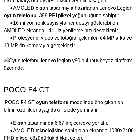
mAh batarya kapasitesi ekstra verimlilik sağlar.
●AMOLED ekran tasarımıyla hazırlanan Lenovo Legion
oyun telefonu
, 388 PPI piksel yoğunluğuna sahiptir.
●16 milyon renk sayısıyla her detayı gösterebilen
AMOLED ekranda 144 Hz yenileme hızı desteklenir.
●Profesyonel video ve fotoğraf çekimleri 64 MP arka ve
13 MP ön kamerayla gerçekleşir.
POCO F4 GT
POCO F4 GT
oyun telefonu
modelinde öne çıkan en
bilinir özellikler aşağıdaki listede yerini alır:
●Ekran tasarımında 6.67 inç çerçeve yer alır.
●AMOLED teknolojisine sahip olan ekranda 1080x2400
FHD piksel çözünürlük dikkat çeker.