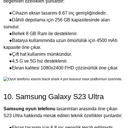
beğenilen özellikleri şunlardır:
●Cihazın ekran tasarımı 6.67 inç genişliğindedir.
●Dâhili depolama için 256 GB kapasitesinde alan
sunulur.
●Bellek 8 GB Ram ile desteklenir.
●Batarya kullanımında uzun ömürlülük için 4500 mAh
kapasite öne çıkar.
●Çift hat kullanımı mümkündür.
●4,5 G ve 5G hız desteklenir.
●Ekran kalitesi 1080x2400 FHD çözünürlük öne çıkar.
10. Samsung Galaxy S23 Ultra
Samsung
oyun telefonu
tasarımları arasında öne çıkan
S23 Ultra hakkında merak edilen teknik özellikler şunlardır:
●Ekran tasarımı için 6.8 inç genişlik tercih edilmiştir.