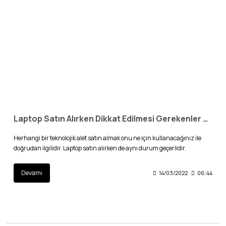
Laptop Satın Alırken Dikkat Edilmesi Gerekenler Nelerdir?
Herhangi bir teknolojik alet satın almak onu ne için kullanacağınız ile
doğrudan ilgilidir. Laptop satın alırken de aynı durum geçerlidir.
Devamı
14/03/2022
06:44