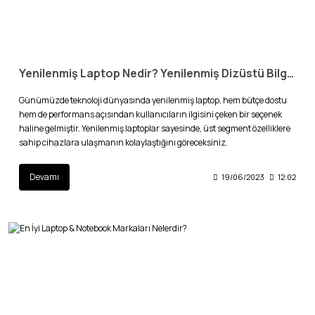
Yenilenmiş Laptop Nedir? Yenilenmiş Dizüstü Bilgisayar Avantajları Nelerdir?
Günümüzde teknoloji dünyasında yenilenmiş laptop, hem bütçe dostu
hem de performans açısından kullanıcıların ilgisini çeken bir seçenek
haline gelmiştir. Yenilenmiş laptoplar sayesinde, üst segment özelliklere
sahip cihazlara ulaşmanın kolaylaştığını göreceksiniz.
Devamı
19/06/2023
12:02