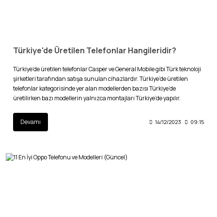
Türkiye'de Üretilen Telefonlar Hangileridir?
Türkiye’de üretilen telefonlar Casper ve General Mobile gibi Türk teknoloji
şirketleri tarafından satışa sunulan cihazlardır. Türkiye’de üretilen
telefonlar kategorisinde yer alan modellerden bazısı Türkiye’de
üretilirken bazı modellerin yalnızca montajları Türkiye’de yapılır.
Devamı
14/12/2023
09:15