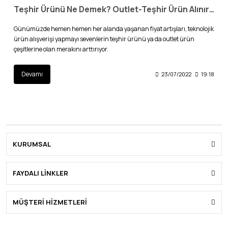
Teşhir Ürünü Ne Demek? Outlet-Teşhir Ürün Alınır mı?
Günümüzde hemen hemen her alanda yaşanan fiyat artışları, teknolojik
ürün alışverişi yapmayı sevenlerin teşhir ürünü ya da outlet ürün
çeşitlerine olan merakını arttırıyor.
Devamı
23/07/2022
19:18
KURUMSAL
FAYDALI LİNKLER
MÜŞTERİ HİZMETLERİ