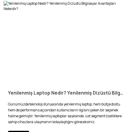
Yenilenmiş Laptop Nedir? Yenilenmiş Dizüstü Bilgisayar Avantajları Nelerdir?
Günümüzde teknoloji dünyasında yenilenmiş laptop, hem bütçe dostu
hem de performans açısından kullanıcıların ilgisini çeken bir seçenek
haline gelmiştir. Yenilenmiş laptoplar sayesinde, üst segment özelliklere
sahip cihazlara ulaşmanın kolaylaştığını göreceksiniz.