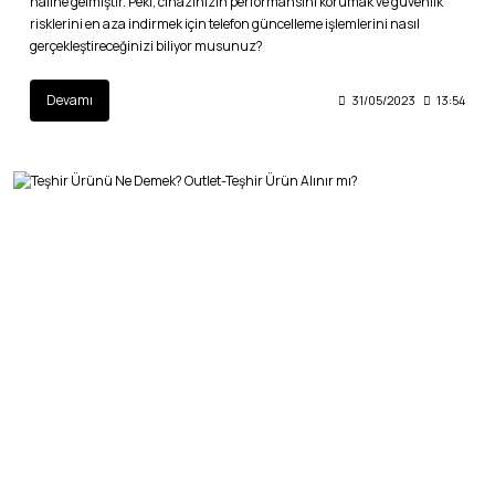
haline gelmiştir. Peki, cihazınızın performansını korumak ve güvenlik
risklerini en aza indirmek için telefon güncelleme işlemlerini nasıl
gerçekleştireceğinizi biliyor musunuz?
Devamı
31/05/2023
13:54