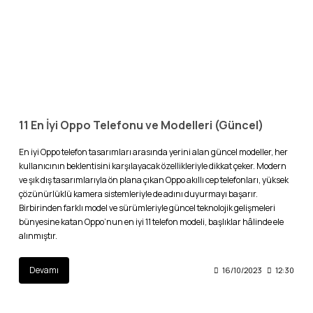
11 En İyi Oppo Telefonu ve Modelleri (Güncel)
En iyi Oppo telefon tasarımları arasında yerini alan güncel modeller, her
kullanıcının beklentisini karşılayacak özellikleriyle dikkat çeker. Modern
ve şık dış tasarımlarıyla ön plana çıkan Oppo akıllı cep telefonları, yüksek
çözünürlüklü kamera sistemleriyle de adını duyurmayı başarır.
Birbirinden farklı model ve sürümleriyle güncel teknolojik gelişmeleri
bünyesine katan Oppo’nun en iyi 11 telefon modeli, başlıklar hâlinde ele
alınmıştır.
Devamı
16/10/2023
12:30