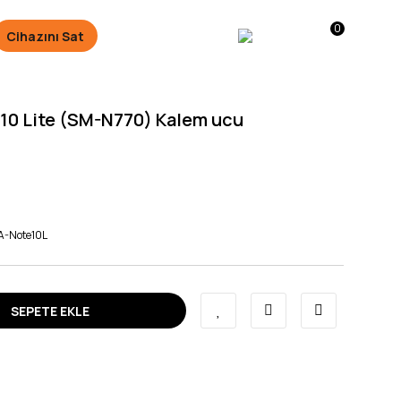
0
Cihazını Sat
10 Lite (SM-N770) Kalem ucu
-Note10L
SEPETE EKLE