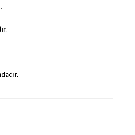
.
ır.
ndadır.