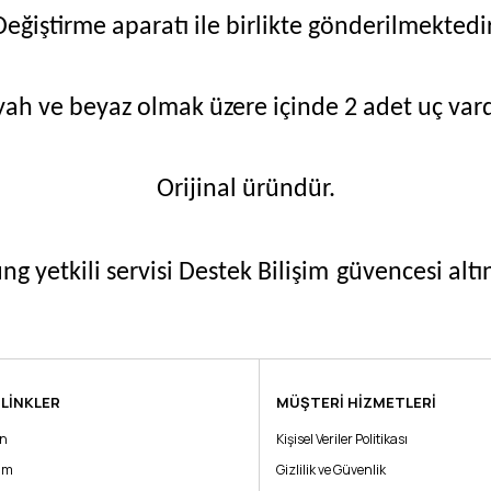
Değiştirme aparatı ile birlikte gönderilmektedir
yah ve beyaz olmak üzere içinde 2 adet uç vard
Orijinal üründür.
g yetkili servisi Destek Bilişim
güvencesi altı
 LİNKLER
MÜŞTERİ HİZMETLERİ
Bu ürüne ilk yorumu siz yapın!
ın
Kişisel Veriler Politikası
rim
Yorum Yaz
Gizlilik ve Güvenlik