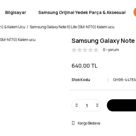
Bilgisayar
Samsung Orijinal Yedek Parça & Aksesuar
n) & Kalem Ucu
Samsung Galaxy Note 10 Lite (SM-N770) Kalem ucu
Samsung Galaxy Note 
0 - yorum
640,00 TL
Stok Kodu
GH98-44781A
Kargo Bedava