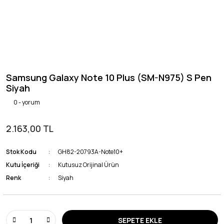
Samsung Galaxy Note 10 Plus (SM-N975) S Pen
Siyah
0 - yorum
2.163,00 TL
Stok Kodu
GH82-20793A-Note10+
Kutu İçeriği
Kutusuz Orijinal Ürün
Renk
Siyah
SEPETE EKLE