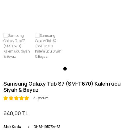
Honor
OnePlus
Samsung Galaxy Tab S7 (SM-T870) Kalem ucu
Siyah & Beyaz
5 - yorum
640,00 TL
Stok Kodu
GH81-19573A-S7