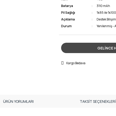
Batarya
3110 mAh
Pil Sağlığı
%85 ile %100
Açıklama
Destek Bilişim
Durum
Yenilenmiş - A
GELİNCE 
Kargo Bedava
ÜRÜN YORUMLARI
TAKSİT SEÇENEKLERİ