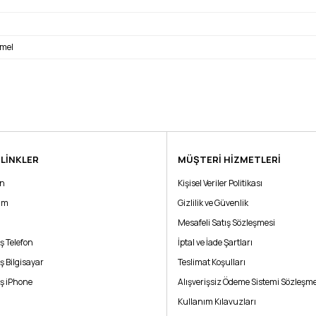
mmel
 LİNKLER
MÜŞTERİ HİZMETLERİ
Bu ürüne ilk yorumu siz yapın!
ın
Kişisel Veriler Politikası
rim
Yorum Yaz
Gizlilik ve Güvenlik
Mesafeli Satış Sözleşmesi
ş Telefon
İptal ve İade Şartları
ş Bilgisayar
Teslimat Koşulları
ş iPhone
Alışverişsiz Ödeme Sistemi Sözleşme
Kullanım Kılavuzları