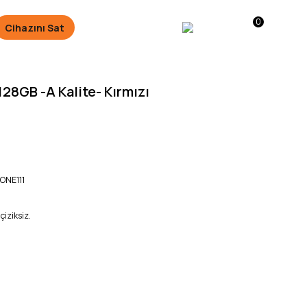
0
Cihazını Sat
28GB -A Kalite- Kırmızı
ONE111
çiziksiz.