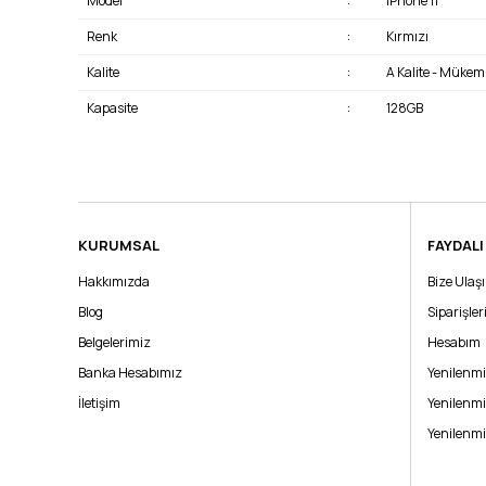
Model
:
iPhone 11
Renk
:
Kırmızı
Kalite
:
A Kalite - Müke
Kapasite
:
128GB
KURUMSAL
FAYDALI
Hakkımızda
Bize Ulaş
Blog
Siparişle
Belgelerimiz
Hesabım
Banka Hesabımız
Yenilenmi
İletişim
Yenilenmi
Yenilenmi