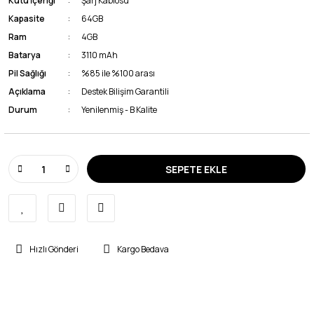
Kutu İçeriği
Şarj Kablosu
Kapasite
64GB
Ram
4GB
Batarya
3110 mAh
Pil Sağlığı
%85 ile %100 arası
Açıklama
Destek Bilişim Garantili
Durum
Yenilenmiş - B Kalite
SEPETE EKLE
Hızlı Gönderi
Kargo Bedava