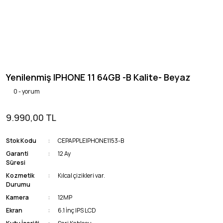
Yenilenmiş IPHONE 11 64GB -B Kalite- Beyaz
0 - yorum
9.990,00 TL
Stok Kodu
CEPAPPLEIPHONE1153-B
Garanti
12 Ay
Süresi
Kozmetik
Kılcal çizikleri var.
Durumu
Kamera
12MP
Ekran
6.1 İnç IPS LCD