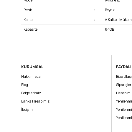
Model
:
iPhone 12
Renk
:
Beyaz
Kalite
:
A Kalite - Müke
Kapasite
:
64GB
KURUMSAL
FAYDALI
Hakkımızda
Bize Ulaş
Teşekkürker Destek Bilişim
Blog
Siparişle
2 gün önce eşime a grade iphone 12 yeşil 64 gb ürün aldım. Telefon sıfı
Belgelerimiz
Hesabım
Koray erdoğan | 04/04/2024
Banka Hesabımız
Yenilenmi
İletişim
Yenilenmi
Yorum Yaz
Yenilenmi