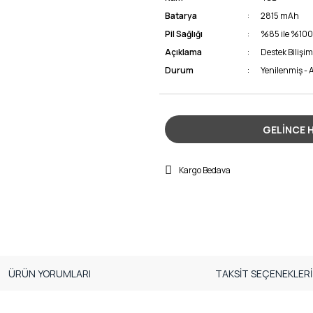
Batarya
2815 mAh
Pil Sağlığı
%85 ile %100
Açıklama
Destek Bilişim
Durum
Yenilenmiş - A
GELİNCE 
Kargo Bedava
ÜRÜN YORUMLARI
TAKSİT SEÇENEKLERİ