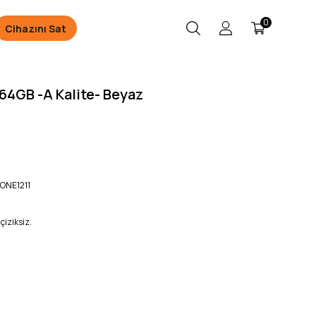
0
Cihazını Sat
64GB -A Kalite- Beyaz
ONE1211
çiziksiz.