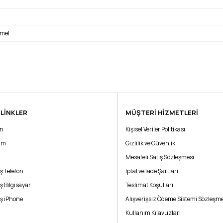
mmel
 LİNKLER
MÜŞTERİ HİZMETLERİ
ın
Kişisel Veriler Politikası
rim
Gizlilik ve Güvenlik
rdan farksız. Çizik bulamadım. Tüm fonksiyonları çalışıyor. Destek Bilişim ekibine t
Mesafeli Satış Sözleşmesi
ş Telefon
İptal ve İade Şartları
ş Bilgisayar
Teslimat Koşulları
ş iPhone
Alışverişsiz Ödeme Sistemi Sözleşme
Kullanım Kılavuzları