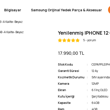
Bilgisayar
Samsung Orijinal Yedek Parça & Aksesuar
 -A Kalite- Beyaz
Yenilenmiş IPHONE 12 
5 - yorum
17.990,00 TL
Stok Kodu
CEPAPPLEIPH
Garanti Süresi
12 Ay
Kozmetik Durumu
Sıfır ayarında 
Kamera
12MP
Ekran
6.1 İnç OLED
Kutu İçeriği
Şarj Kablosu
Kapasite
64GB
Ram
4GB