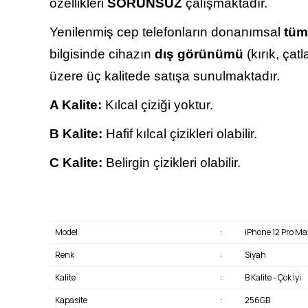
özellikleri
SORUNSUZ
çalışmaktadır.
Yenilenmiş cep telefonların donanımsal
tüm
bilgisinde cihazın
dış görünümü
(kırık, çat
üzere üç kalitede satışa sunulmaktadır.
A Kalite:
Kılcal çiziği yoktur.
B Kalite:
Hafif kılcal çizikleri olabilir.
C Kalite:
Belirgin çizikleri olabilir.
Model
:
iPhone 12 Pro Ma
Renk
:
Siyah
Kalite
:
B Kalite - Çok İyi
Kapasite
:
256GB