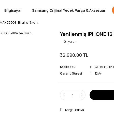
Bilgisayar
Samsung Orijinal Yedek Parça & Aksesuar
MAX 256GB -B Kalite- Siyah
Yenilenmiş IPHONE 12 
0 - yorum
32.990,00 TL
Stok Kodu
CEPAPPLEIP
Garanti Süresi
12 Ay
Kargo Bedava