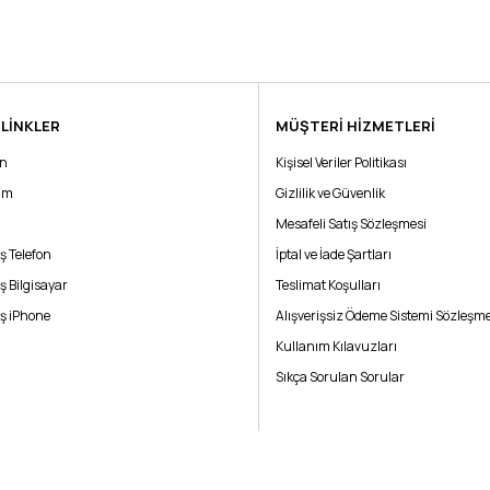
 LİNKLER
MÜŞTERİ HİZMETLERİ
Bu ürüne ilk yorumu siz yapın!
ın
Kişisel Veriler Politikası
rim
Yorum Yaz
Gizlilik ve Güvenlik
Mesafeli Satış Sözleşmesi
ş Telefon
İptal ve İade Şartları
ş Bilgisayar
Teslimat Koşulları
ş iPhone
Alışverişsiz Ödeme Sistemi Sözleşme
Kullanım Kılavuzları
Sıkça Sorulan Sorular