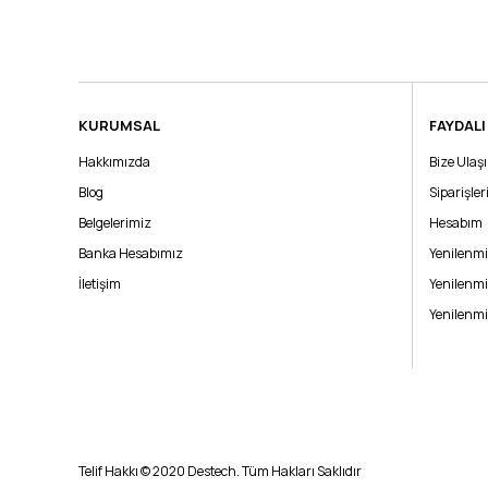
KURUMSAL
FAYDALI
Hakkımızda
Bize Ulaş
Blog
Siparişle
Belgelerimiz
Hesabım
Banka Hesabımız
Yenilenmi
İletişim
Yenilenmi
Yenilenmi
Telif Hakkı © 2020 Destech. Tüm Hakları Saklıdır