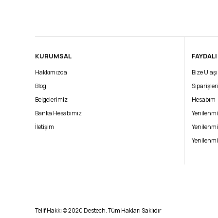
KURUMSAL
FAYDALI
Hakkımızda
Bize Ulaş
Blog
Siparişle
Belgelerimiz
Hesabım
Banka Hesabımız
Yenilenmi
İletişim
Yenilenmi
Yenilenmi
Telif Hakkı © 2020 Destech. Tüm Hakları Saklıdır