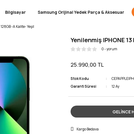
Bilgisayar
Samsung Orijinal Yedek Parça & Aksesuar
128GB -A Kalite- Yeşil
Yenilenmiş IPHONE 13 M
0 - yorum
25.990,00 TL
Stok Kodu
CEPAPPLEIP
Garanti Süresi
12 Ay
GELİNCE 
Kargo Bedava