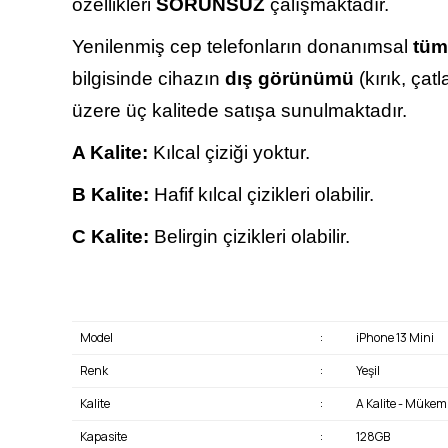
özellikleri
SORUNSUZ
çalışmaktadır.
Yenilenmiş cep telefonların donanımsal
tüm
bilgisinde cihazın
dış görünümü
(kırık, çat
üzere üç kalitede satışa sunulmaktadır.
A Kalite:
Kılcal çiziği yoktur.
B Kalite:
Hafif kılcal çizikleri olabilir.
C Kalite:
Belirgin çizikleri olabilir.
Model
:
iPhone 13 Mini
Renk
:
Yeşil
Kalite
:
A Kalite - Müke
Kapasite
:
128GB