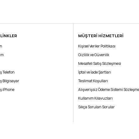
 LİNKLER
MÜŞTERİ HİZMETLERİ
Bu ürüne ilk yorumu siz yapın!
ın
Kişisel Veriler Politikası
rim
Yorum Yaz
Gizlilik ve Güvenlik
Mesafeli Satış Sözleşmesi
ş Telefon
İptal ve İade Şartları
ş Bilgisayar
Teslimat Koşulları
ş iPhone
Alışverişsiz Ödeme Sistemi Sözleşme
Kullanım Kılavuzları
Sıkça Sorulan Sorular