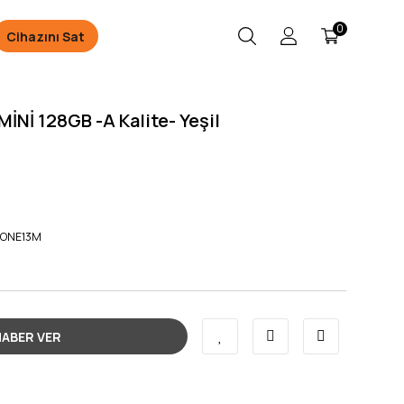
0
Cihazını Sat
İNİ 128GB -A Kalite- Yeşil
HONE13M
HABER VER