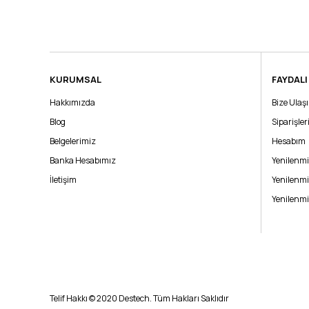
KURUMSAL
FAYDALI
Hakkımızda
Bize Ulaş
Blog
Siparişle
Belgelerimiz
Hesabım
Banka Hesabımız
Yenilenmi
İletişim
Yenilenmi
Yenilenmi
Telif Hakkı © 2020 Destech. Tüm Hakları Saklıdır