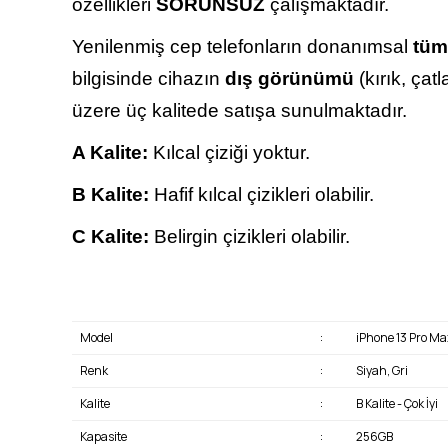
özellikleri
SORUNSUZ
çalışmaktadır.
Yenilenmiş cep telefonların donanımsal
tüm
bilgisinde cihazın
dış görünümü
(kırık, çat
üzere üç kalitede satışa sunulmaktadır.
A Kalite:
Kılcal çiziği yoktur.
B Kalite:
Hafif kılcal çizikleri olabilir.
C Kalite:
Belirgin çizikleri olabilir.
Model
:
iPhone 13 Pro Ma
Renk
:
Siyah, Gri
Kalite
:
B Kalite - Çok İyi
Kapasite
:
256GB