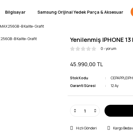
Bilgisayar
Samsung Orijinal Yedek Parça & Aksesuar
MAX 256GB -B Kalite- Grafit
Yenilenmiş IPHONE 13 
0 - yorum
45.990,00 TL
Stok Kodu
CEPAPPLEIP
Garanti Süresi
12 Ay
Hızlı Gönderi
Kargo Beda