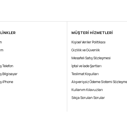
 LİNKLER
MÜŞTERİ HİZMETLERİ
Bu ürüne ilk yorumu siz yapın!
ın
Kişisel Veriler Politikası
rim
Yorum Yaz
Gizlilik ve Güvenlik
Mesafeli Satış Sözleşmesi
ş Telefon
İptal ve İade Şartları
ş Bilgisayar
Teslimat Koşulları
ş iPhone
Alışverişsiz Ödeme Sistemi Sözleşme
Kullanım Kılavuzları
Sıkça Sorulan Sorular