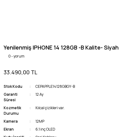
Yenilenmiş IPHONE 14 128GB -B Kalite- Siyah
0 - yorum
33.490,00 TL
Stok Kodu
CEPAPPLE14128GBGY-B
Garanti
12 Ay
Süresi
Kozmetik
Kılcal çizikleri var.
Durumu
Kamera
12MP
Ekran
6.1 inç OLED