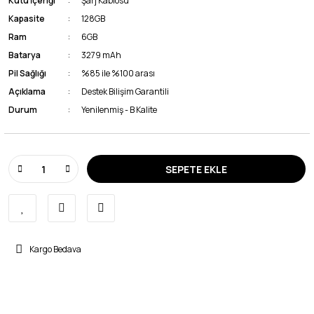
Kutu İçeriği
Şarj Kablosu
Kapasite
128GB
Ram
6GB
Batarya
3279 mAh
Pil Sağlığı
%85 ile %100 arası
Açıklama
Destek Bilişim Garantili
Durum
Yenilenmiş - B Kalite
SEPETE EKLE
Kargo Bedava