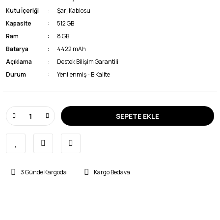
Kutu İçeriği
Şarj Kablosu
Kapasite
512 GB
Ram
8 GB
Batarya
4422 mAh
Açıklama
Destek Bilişim Garantili
Durum
Yenilenmiş - B Kalite
SEPETE EKLE
3 Günde Kargoda
Kargo Bedava