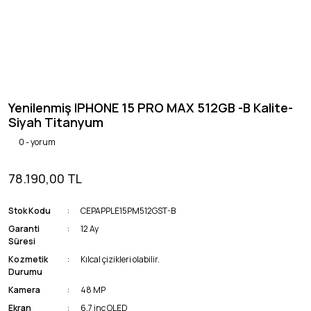
Yenilenmiş IPHONE 15 PRO MAX 512GB -B Kalite-
Siyah Titanyum
0 - yorum
78.190,00 TL
Stok Kodu
CEPAPPLE15PM512GST-B
Garanti
12 Ay
Süresi
Kozmetik
Kılcal çizikleri olabilir.
Durumu
Kamera
48 MP
Ekran
6.7 inç OLED