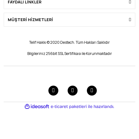
FAYDALI LİNKLER
Honor
MÜŞTERİ HİZMETLERİ
OnePlus
Telif Hakkı © 2020 Destech. Tüm Hakları Saklıdır
Bilgileriniz 256bit SSL Sertifikası ile Korunmaktadır
ile
ideasoft
e-
hazırlandı.
ticaret
paketleri